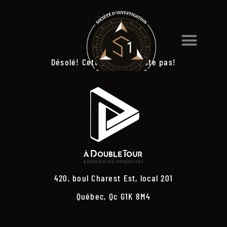
Désolé! Cette page n’existe pas!
420, boul Charest Est, local 201
Québec, Qc G1K 8M4