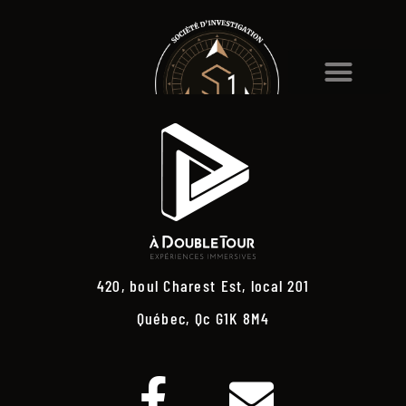
420, boul Charest Est, local 201
Québec, Qc G1K 8M4