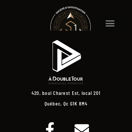
420, boul Charest Est, local 201
Québec, Qc G1K 8M4