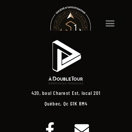
420, boul Charest Est, local 201
Québec, Qc G1K 8M4