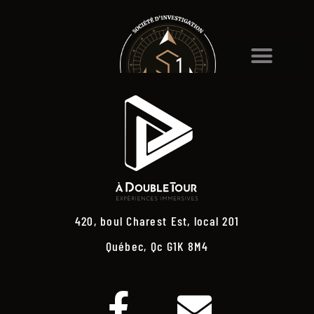
420, boul Charest Est, local 201
Québec, Qc G1K 8M4