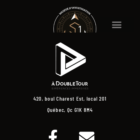
420, boul Charest Est, local 201
Québec, Qc G1K 8M4