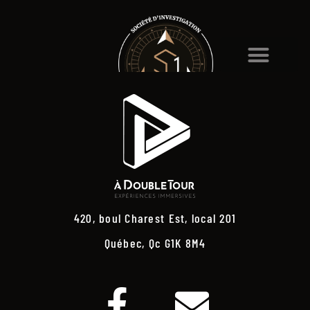
420, boul Charest Est, local 201
Québec, Qc G1K 8M4