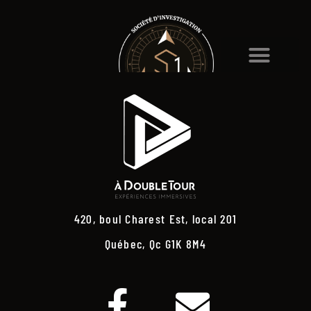
420, boul Charest Est, local 201
Québec, Qc G1K 8M4