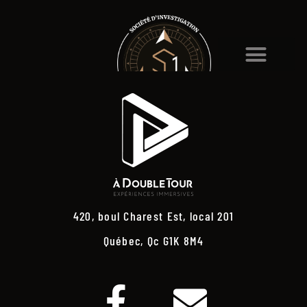
420, boul Charest Est, local 201
Québec, Qc G1K 8M4