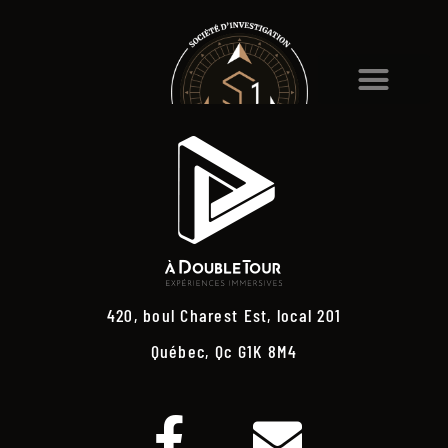
420, boul Charest Est, local 201
Québec, Qc G1K 8M4