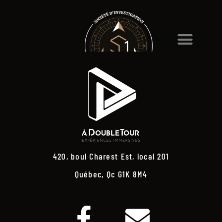
420, boul Charest Est, local 201
Québec, Qc G1K 8M4