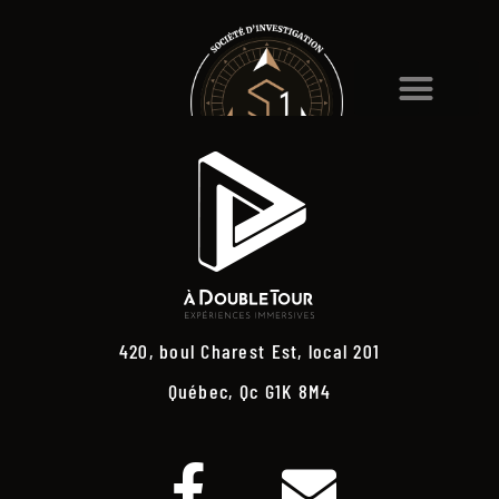
420, boul Charest Est, local 201
Québec, Qc G1K 8M4