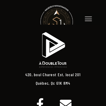
420, boul Charest Est, local 201
Québec, Qc G1K 8M4