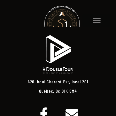
420, boul Charest Est, local 201
Québec, Qc G1K 8M4