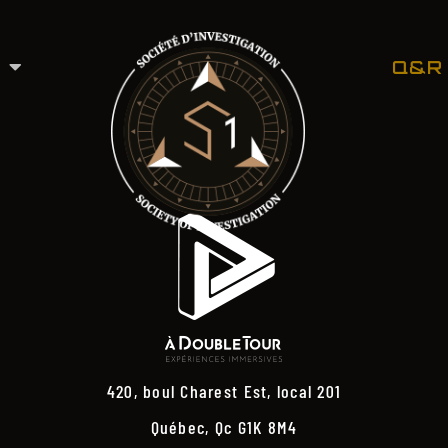
Q&R
420, boul Charest Est, local 201
Québec, Qc G1K 8M4