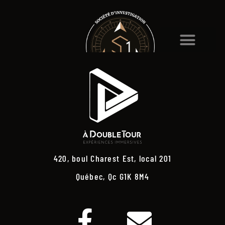
420, boul Charest Est, local 201
Québec, Qc G1K 8M4