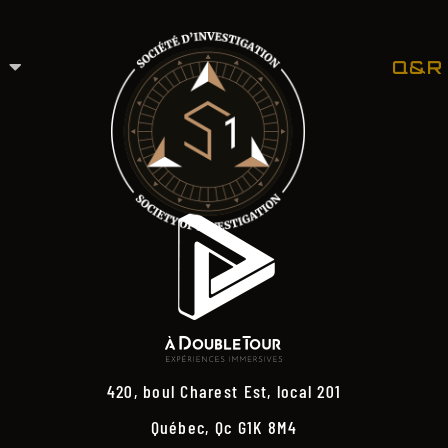
Q&R
420, boul Charest Est, local 201
Québec, Qc G1K 8M4