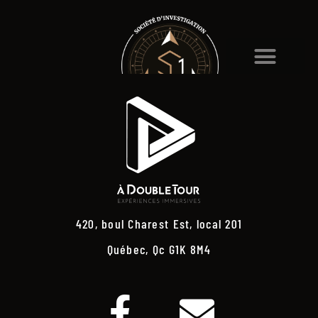
420, boul Charest Est, local 201
Québec, Qc G1K 8M4