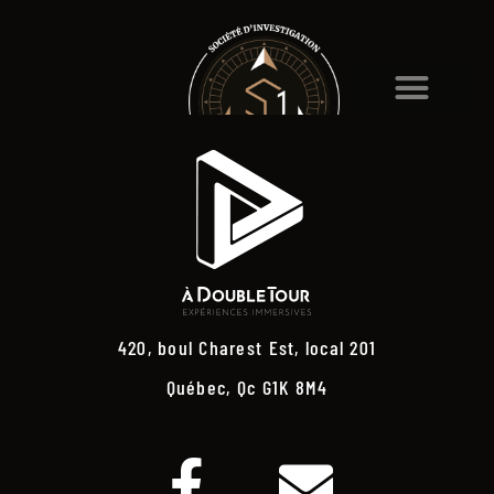
420, boul Charest Est, local 201
Québec, Qc G1K 8M4