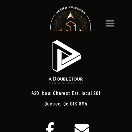
420, boul Charest Est, local 201
Québec, Qc G1K 8M4