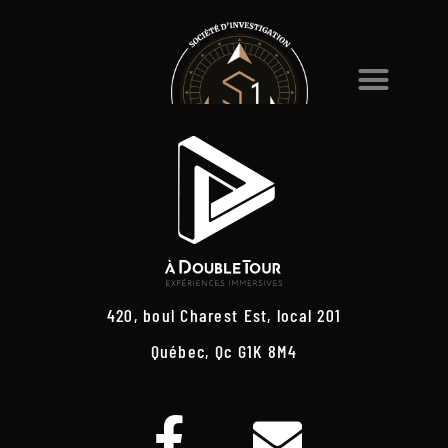
420, boul Charest Est, local 201
Québec, Qc G1K 8M4