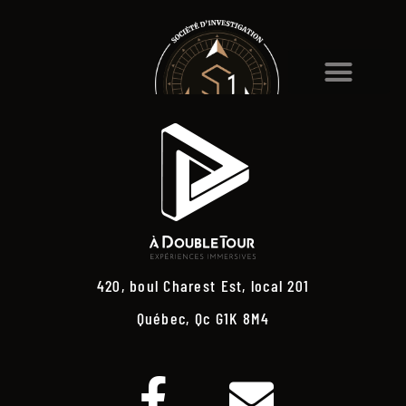
420, boul Charest Est, local 201
Québec, Qc G1K 8M4