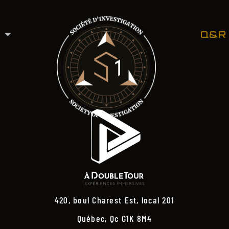
Q&R
420, boul Charest Est, local 201
Québec, Qc G1K 8M4