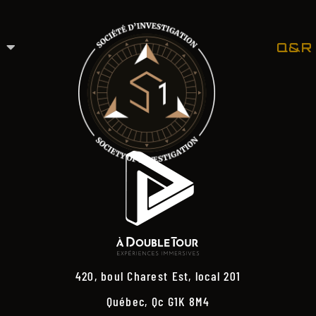
Q&R
420, boul Charest Est, local 201
Québec, Qc G1K 8M4