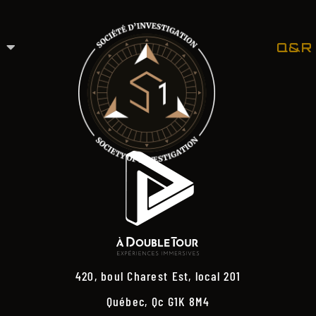
Q&R
420, boul Charest Est, local 201
Québec, Qc G1K 8M4