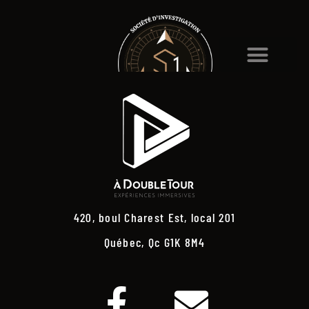
420, boul Charest Est, local 201
Québec, Qc G1K 8M4