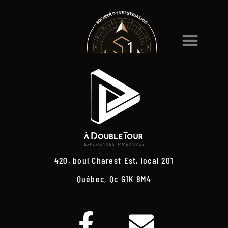
420, boul Charest Est, local 201
Québec, Qc G1K 8M4