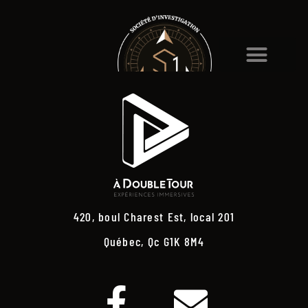
420, boul Charest Est, local 201
Québec, Qc G1K 8M4