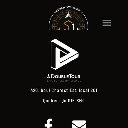
420, boul Charest Est, local 201
Québec, Qc G1K 8M4