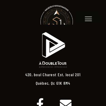
420, boul Charest Est, local 201
Québec, Qc G1K 8M4