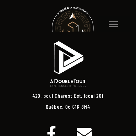
420, boul Charest Est, local 201
Québec, Qc G1K 8M4