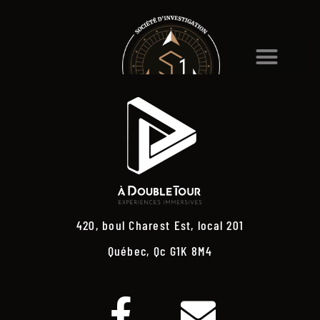
420, boul Charest Est, local 201
Québec, Qc G1K 8M4