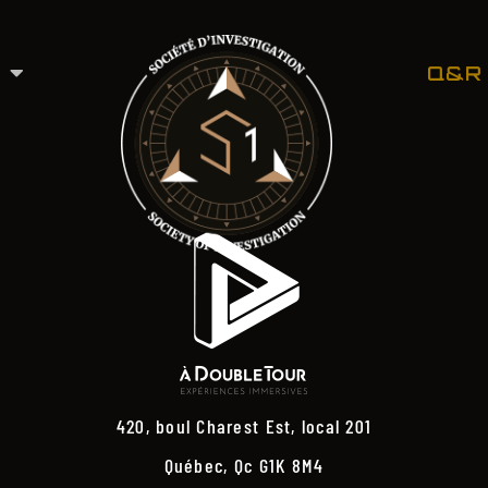
Q&R
420, boul Charest Est, local 201
Québec, Qc G1K 8M4