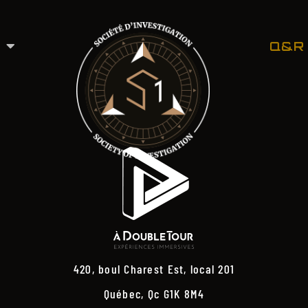
Q&R
420, boul Charest Est, local 201
Québec, Qc G1K 8M4