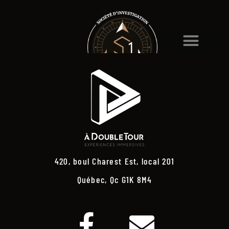
420, boul Charest Est, local 201
Québec, Qc G1K 8M4