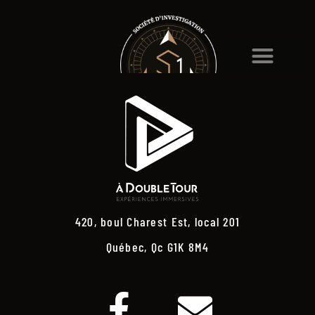
420, boul Charest Est, local 201
Québec, Qc G1K 8M4