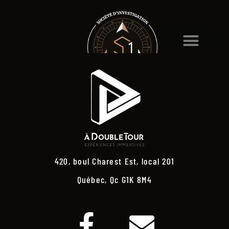
420, boul Charest Est, local 201
Québec, Qc G1K 8M4