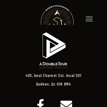
420, boul Charest Est, local 201
Québec, Qc G1K 8M4