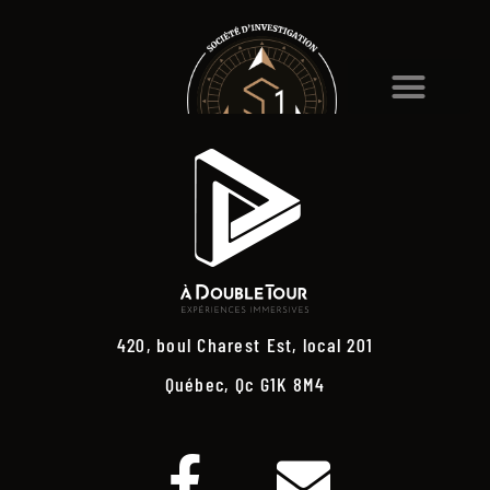
420, boul Charest Est, local 201
Québec, Qc G1K 8M4