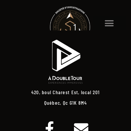
420, boul Charest Est, local 201
Québec, Qc G1K 8M4