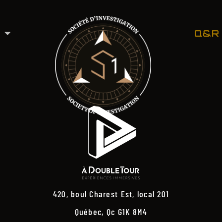
Q&R
420, boul Charest Est, local 201
Québec, Qc G1K 8M4