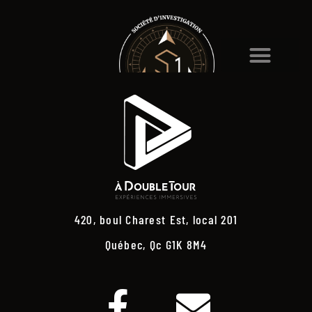
420, boul Charest Est, local 201
Québec, Qc G1K 8M4