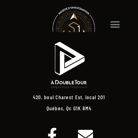
420, boul Charest Est, local 201
Québec, Qc G1K 8M4