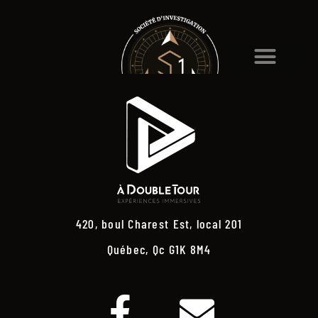
420, boul Charest Est, local 201
Québec, Qc G1K 8M4