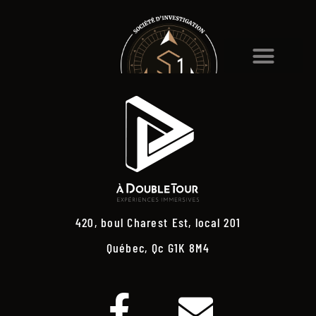
420, boul Charest Est, local 201
Québec, Qc G1K 8M4