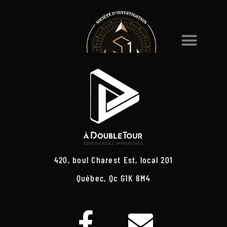
420, boul Charest Est, local 201
Québec, Qc G1K 8M4