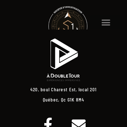
420, boul Charest Est, local 201
Québec, Qc G1K 8M4