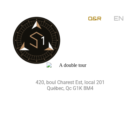
EN
Q&R
420, boul Charest Est, local 201
Québec, Qc G1K 8M4