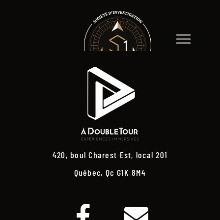
420, boul Charest Est, local 201
Québec, Qc G1K 8M4