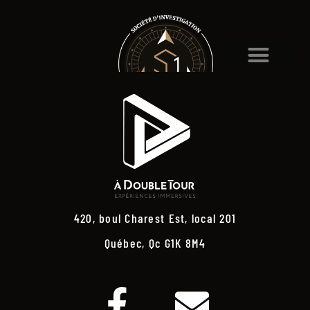
420, boul Charest Est, local 201
Québec, Qc G1K 8M4